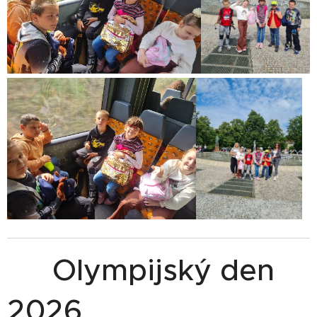
🏅 Olympijský den
2026 🏃‍♂️