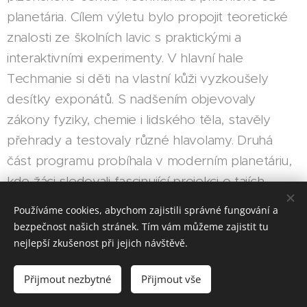
planetária. Cílem výletu bylo propojit teoretické
znalosti ze školních lavic s praktickými a
interaktivními experimenty. V hlavní hale
Techmanie si děti na vlastní kůži vyzkoušely
desítky exponátů. S nadšením objevovaly
zákony fyziky, chemie i lidského těla, stavěly
přehrady a testovaly různé hlavolamy. Druhá
část programu probíhala v moderním planetáriu,
kde žáci sledovali fascinující projekci o tajích
vesmíru, původu naší sluneční soustavy a
Používáme cookies, abychom zajistili správné fungování a
vzdálených galaxií. Pro všechny to byl opravdu
bezpečnost našich stránek. Tím vám můžeme zajistit tu
hezký zážitek.
nejlepší zkušenost při jejich návštěvě.
Zpracovala: Romana Zahradníková
Přijmout nezbytné
Přijmout vše