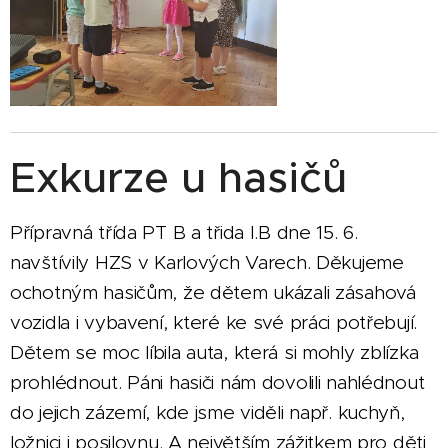
Exkurze u hasičů
Přípravná třída PT B a třida I.B dne 15. 6.
navštívily HZS v Karlových Varech. Děkujeme
ochotným hasičům, že dětem ukázali zásahová
vozidla i vybavení, které ke své práci potřebují.
Dětem se moc líbila auta, která si mohly zblízka
prohlédnout. Páni hasiči nám dovolili nahlédnout
do jejich zázemí, kde jsme viděli např. kuchyň,
ložnici i posilovnu. A největším zážitkem pro děti