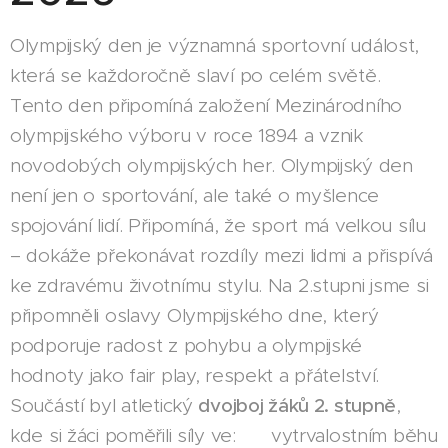
Olympijský den je významná sportovní událost,
která se každoročně slaví po celém světě.
Tento den připomíná založení Mezinárodního
olympijského výboru v roce 1894 a vznik
novodobých olympijských her. Olympijský den
není jen o sportování, ale také o myšlence
spojování lidí. Připomíná, že sport má velkou sílu
– dokáže překonávat rozdíly mezi lidmi a přispívá
ke zdravému životnímu stylu. Na 2.stupni jsme si
připomněli oslavy Olympijského dne, který
podporuje radost z pohybu a olympijské
hodnoty jako fair play, respekt a přátelství.
Součástí byl atletický
dvojboj žáků 2. stupně
,
kde si žáci poměřili síly ve: 👉 vytrvalostním běhu