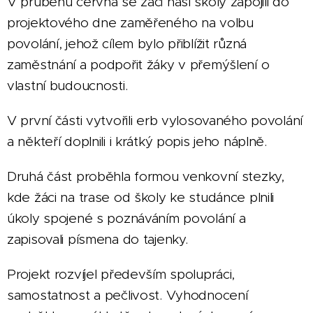
V průběhu června se žáci naší školy zapojili do
projektového dne zaměřeného na volbu
povolání, jehož cílem bylo přiblížit různá
zaměstnání a podpořit žáky v přemýšlení o
vlastní budoucnosti.
V první části vytvořili erb vylosovaného povolání
a někteří doplnili i krátký popis jeho náplně.
Druhá část proběhla formou venkovní stezky,
kde žáci na trase od školy ke studánce plnili
úkoly spojené s poznáváním povolání a
zapisovali písmena do tajenky.
Projekt rozvíjel především spolupráci,
samostatnost a pečlivost. Vyhodnocení