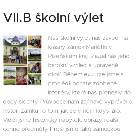
VII.B školní výlet
Náš školní výlet nás zavedl na
krásný zámek Manětín v
Plzeňském kraji. Zaujal nás jeho
barokní vzhled a upravené
okolí. Během exkurze jsme si
prohlédli bohatě zdobené
interiéry, které nás přenesly do
doby šlechty. Průvodce nám zajímavě vyprávěl o
historii zámku i o tom, jak se v něm kdysi žilo.
Viděli jsme historický nábytek, obrazy i další
cenné předměty. Prošli jsme také zámeckou