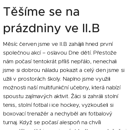
Těšíme se na
prázdniny ve II.B
Měsíc červen jsme ve II.B zahájili hned první
společnou akcí – oslavou Dne dětí. Přestože
nám počasí tentokrát příliš nepřálo, nenechali
jsme si dobrou náladu pokazit a celý den jsme si
užili v prostorách školy. Naplno jsme využili
možnosti naší multifunkční učebny, která nabízí
spoustu zajímavých aktivit. Žáci si zahráli stolní
tenis, stolní fotbal i ice hockey, vyzkoušeli si
boxovací trenažér a nechyběl ani fotbalový
turnaj. Když se počasí alespoň na chvíli