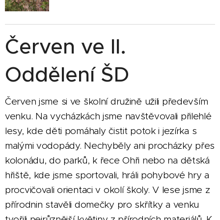
Červen ve II.
Oddělení ŠD
Červen jsme si ve školní družině užili především
venku. Na vycházkách jsme navštěvovali přilehlé
lesy, kde děti pomáhaly čistit potok i jezírka s
malými vodopády. Nechyběly ani procházky přes
kolonádu, do parků, k řece Ohři nebo na dětská
hřiště, kde jsme sportovali, hráli pohybové hry a
procvičovali orientaci v okolí školy. V lese jsme z
přírodnin stavěli domečky pro skřítky a venku
tvořili nejrůznější květiny z přírodních materiálů. K