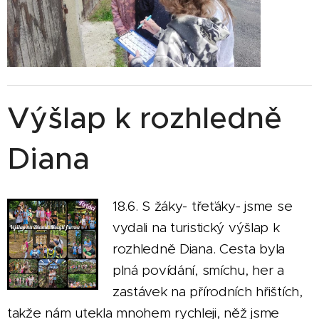
Výšlap k rozhledně
Diana
18.6. S žáky- třeťáky- jsme se
vydali na turistický výšlap k
rozhledně Diana. Cesta byla
plná povídání, smíchu, her a
zastávek na přírodních hřištích,
takže nám utekla mnohem rychleji, něž jsme