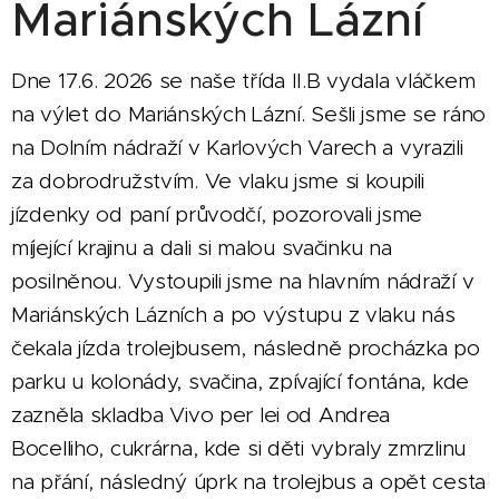
Mariánských Lázní
Dne 17.6. 2026 se naše třída II.B vydala vláčkem
na výlet do Mariánských Lázní. Sešli jsme se ráno
na Dolním nádraží v Karlových Varech a vyrazili
za dobrodružstvím. Ve vlaku jsme si koupili
jízdenky od paní průvodčí, pozorovali jsme
míjející krajinu a dali si malou svačinku na
posilněnou. Vystoupili jsme na hlavním nádraží v
Mariánských Lázních a po výstupu z vlaku nás
čekala jízda trolejbusem, následně procházka po
parku u kolonády, svačina, zpívající fontána, kde
zazněla skladba Vivo per lei od Andrea
Bocelliho, cukrárna, kde si děti vybraly zmrzlinu
na přání, následný úprk na trolejbus a opět cesta