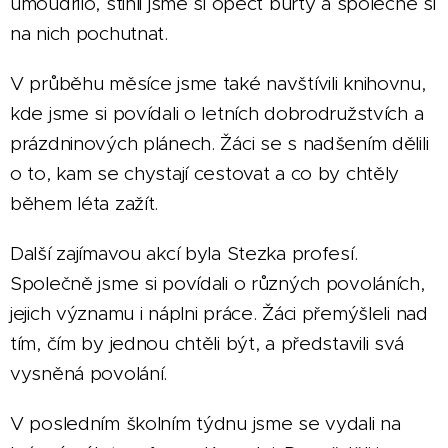
umoudřilo, stihli jsme si opéct buřty a společně si
na nich pochutnat.
V průběhu měsíce jsme také navštívili knihovnu,
kde jsme si povídali o letních dobrodružstvích a
prázdninových plánech. Žáci se s nadšením dělili
o to, kam se chystají cestovat a co by chtěly
během léta zažít.
Další zajímavou akcí byla Stezka profesí.
Společně jsme si povídali o různých povoláních,
jejich významu i náplni práce. Žáci přemýšleli nad
tím, čím by jednou chtěli být, a představili svá
vysněná povolání.
V posledním školním týdnu jsme se vydali na