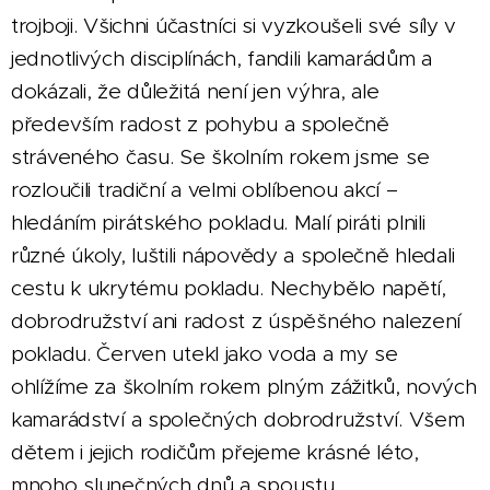
trojboji. Všichni účastníci si vyzkoušeli své síly v
jednotlivých disciplínách, fandili kamarádům a
dokázali, že důležitá není jen výhra, ale
především radost z pohybu a společně
stráveného času. Se školním rokem jsme se
rozloučili tradiční a velmi oblíbenou akcí –
hledáním pirátského pokladu. Malí piráti plnili
různé úkoly, luštili nápovědy a společně hledali
cestu k ukrytému pokladu. Nechybělo napětí,
dobrodružství ani radost z úspěšného nalezení
pokladu. Červen utekl jako voda a my se
ohlížíme za školním rokem plným zážitků, nových
kamarádství a společných dobrodružství. Všem
dětem i jejich rodičům přejeme krásné léto,
mnoho slunečných dnů a spoustu