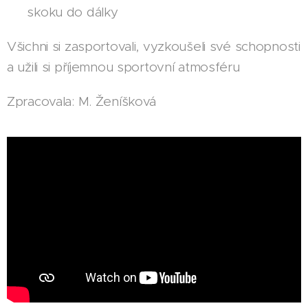
👉 skoku do dálky
Všichni si zasportovali, vyzkoušeli své schopnosti
a užili si příjemnou sportovní atmosféru 💙
Zpracovala: M. Ženíšková