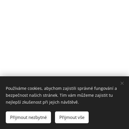
Používáme cookies, abychom zajistili správné fungování a
bezpečnost našich stránek. Tím vám můžeme zajistit tu
nejlepší zkušenost při jejich návštěvě.
Obrázky poskytl
Pexels
Přijmout nezbytné
Přijmout vše
Vytvořeno službou
Webnode
Cookies