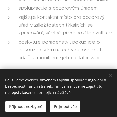
spolupracuje s dozorovým úřadem
zajištuje kontaktní místo pro dozorový
úřad v záležitostech týkajících se
zpracování, včetně předchozí konzultace
poskytuje poradenství, pokud jde o
posouzení vlivu na ochranu osobních
údajů, a monitoruje jeho uplatňování.
Používáme cookies, abychom zajistili správné fungování a
bezpečnost našich stránek. Tím vám můžeme zajistit tu
nejlepší zkušenost při jejich návštěvě.
Obrázky poskytl
Pexels
Přijmout nezbytné
Přijmout vše
Vytvořeno službou
Webnode
Cookies