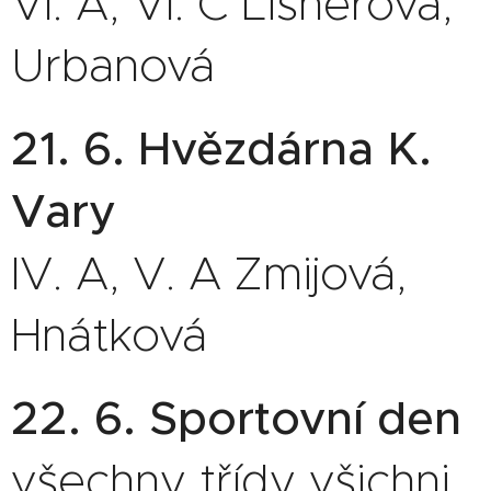
VI. A, VI. C Lisnerová,
Urbanová
21. 6. Hvězdárna K.
Vary
IV. A, V. A Zmijová,
Hnátková
22. 6. Sportovní den
všechny třídy všichni