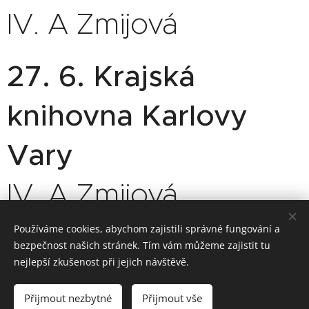
IV. A Zmijová
27. 6. Krajská
knihovna Karlovy
Vary
IV. A Zmijová
Používáme cookies, abychom zajistili správné fungování a
bezpečnost našich stránek. Tím vám můžeme zajistit tu
nejlepší zkušenost při jejich návštěvě.
Obrázky poskytl
Pexels
Přijmout nezbytné
Přijmout vše
Vytvořeno službou
Webnode
Cookies