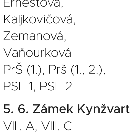
Ernestová,
Kaljkovičová,
Zemanová,
Vaňourková
PrŠ (1.), Prš (1., 2.),
PSL 1, PSL 2
5. 6. Zámek Kynžvart
VIII. A, VIII. C