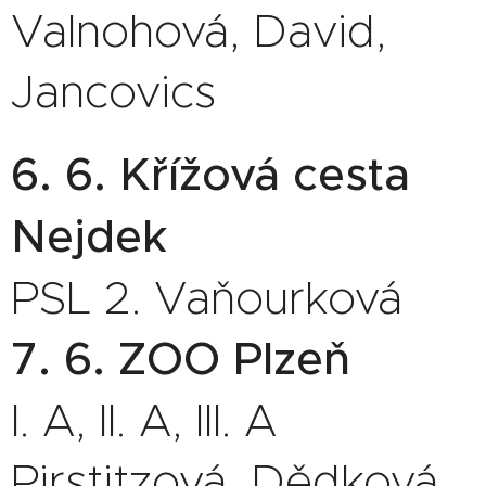
Valnohová, David,
Jancovics
6. 6. Křížová cesta
Nejdek
PSL 2. Vaňourková
7. 6. ZOO Plzeň
I. A, II. A, III. A
Pirstitzová, Dědková,