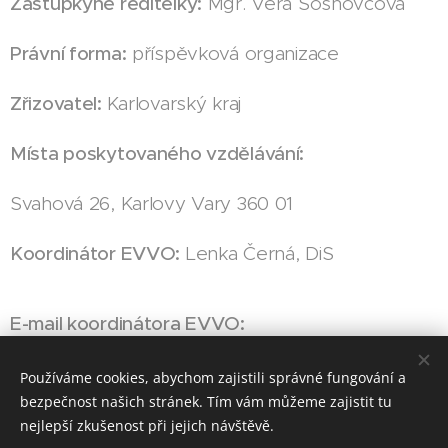
Zástupkyně ředitelky:
Mgr. Věra Sosnovcová
Právní forma:
příspěvková organizace
Zřizovatel:
Karlovarský kraj
Místa poskytovaného vzdělávání:
Svahová 26, Karlovy Vary 360 01
Koordinátor EVVO:
Lenka Černá, DiS
E-mail koordinátora EVVO:
l.cerna@specskoly.eu
Používáme cookies, abychom zajistili správné fungování a
bezpečnost našich stránek. Tím vám můžeme zajistit tu
nejlepší zkušenost při jejich návštěvě.