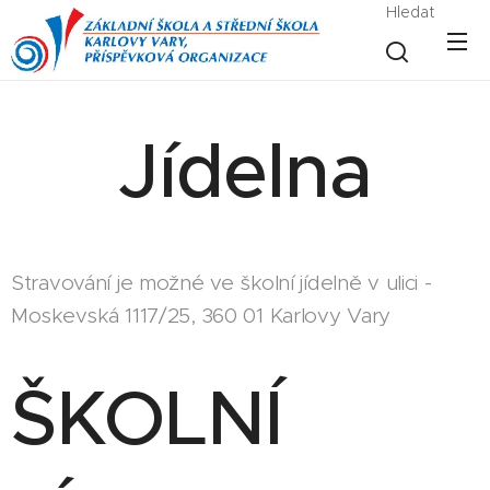
Hledat
Jídelna
Stravování je možné ve školní jídelně v ulici -
Moskevská 1117/25, 360 01 Karlovy Vary
ŠKOLNÍ