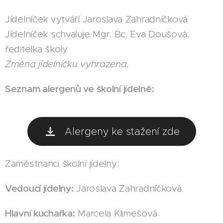
Jídelníček vytváří Jaroslava Zahradníčková
Jídelníček schvaluje Mgr. Bc. Eva Doušová,
ředitelka školy
Změna jídelníčku vyhrazena.
Seznam alergenů ve školní jídelně:
Alergeny ke stažení zde
Zaměstnanci školní jídelny:
Vedoucí jídelny:
Jaroslava Zahradníčková
Hlavní kuchařka:
Marcela Klimešová