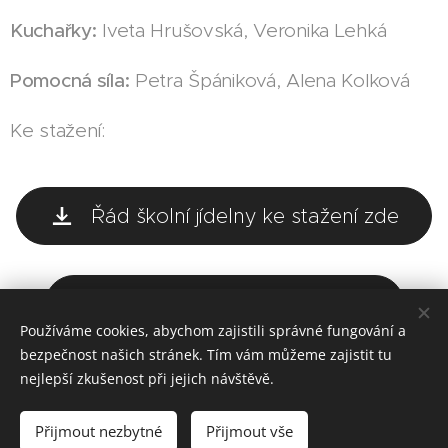
Kuchařky:
Iveta Hrušovská, Veronika Lehká
Pomocná síla:
Petra Špániková, Alena Kolková
Ke stažení:
Řád školní jídelny ke stažení zde
Ohláška ze stravování zde
Používáme cookies, abychom zajistili správné fungování a
bezpečnost našich stránek. Tím vám můžeme zajistit tu
nejlepší zkušenost při jejich návštěvě.
Obrázky poskytl
Pexels
Přijmout nezbytné
Přijmout vše
Vytvořeno službou
Webnode
Cookies