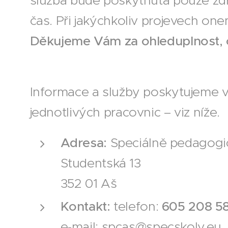
služba bude poskytnuta pouze zdr
čas. Při jakýchkoliv projevech on
Děkujeme Vám za ohleduplnost, chr
Informace a služby poskytujeme v
jednotlivých pracovnic – viz níže.
Adresa:
Speciálně pedagogic
Studentská 13
352 01 Aš
Kontakt:
telefon:
605 208 58
e-mail: spcas@specskoly.eu