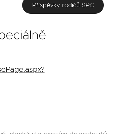
Příspěvky rodičů SPC
peciálně
sePage.aspx?