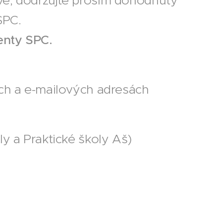
vě, dodržujte prosím dohodnutý
SPC.
enty SPC.
ech a e-mailových adresách
y a Praktické školy Aš)