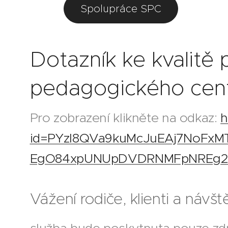
Spolupráce SPC
Dotazník ke kvalitě
pedagogického cen
Pro zobrazení klikněte na odkaz:
h
id=PYzl8QVa9kuMcJuEAj7NoFxMTk
EgO84xpUNUpDVDRNMFpNREg2
Vážení rodiče, klienti a návšt