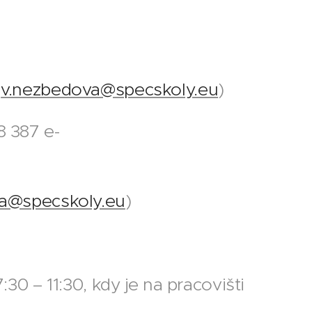
:
v.nezbedova@specskoly.eu
)
8 387 e-
va@specskoly.eu
)
0 – 11:30, kdy je na pracovišti