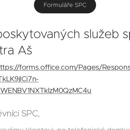
Formuláře SPC
 poskytovaných služeb s
tra Aš
ttps://forms.office.com/Pages/Respon
LK9jlCi7n-
WENBV1NXTkIzM0QzMC4u
ěvníci SPC,