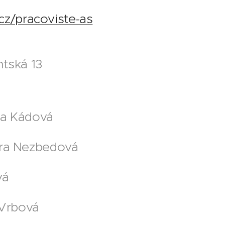
cz/pracoviste-as
tská 13
á
ka Kádová
íra Nezbedová
vá
 Vrbová