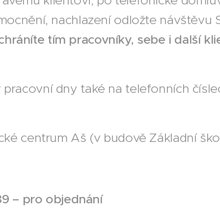
avému klientovi, po telefonické domlu
emocnění, nachlazení odložte návštěvu 
áníte tím pracovníky, sebe i další kli
 pracovní dny také na telefonních čísl
ké centrum Aš (v budově Základní škol
9 – pro objednání