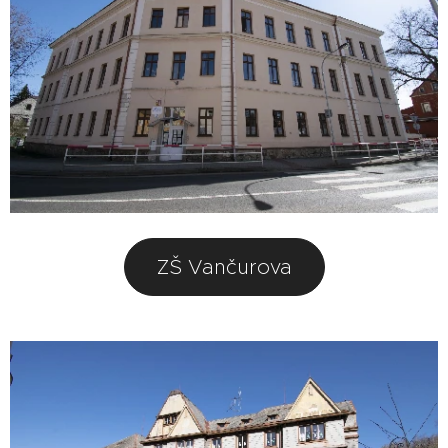
ZŠ Vančurova