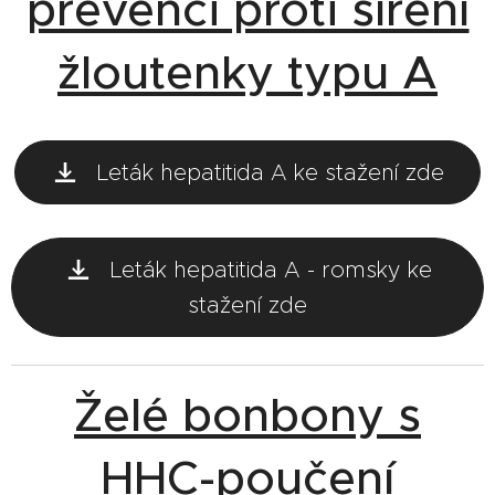
prevenci proti šíření
žloutenky typu A
Leták hepatitida A ke stažení zde
Leták hepatitida A - romsky ke
stažení zde
Želé bonbony s
HHC-poučení