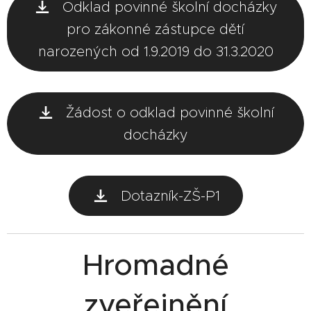
Odklad povinné školní docházky
pro zákonné zástupce dětí
narozených od 1.9.2019 do 31.3.2020
Žádost o odklad povinné školní
docházky
Dotazník-ZŠ-P1
Hromadné
zveřejnění