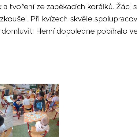
a tvoření ze zapékacích korálků. Žáci si
yzkoušel. Při kvízech skvěle spolupraco
íží domluvit. Herní dopoledne pobíhalo ve