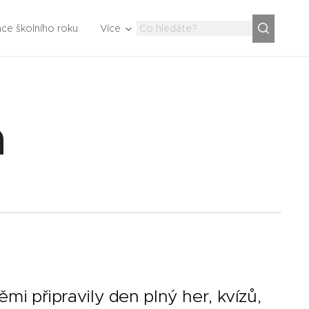
ce školního roku
Více
a
ěmi připravily den plný her, kvízů,