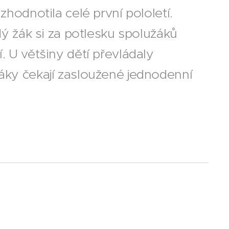
zhodnotila celé první pololetí.
ždý žák si za potlesku spolužáků
. U většiny dětí převládaly
láky čekají zasloužené jednodenní