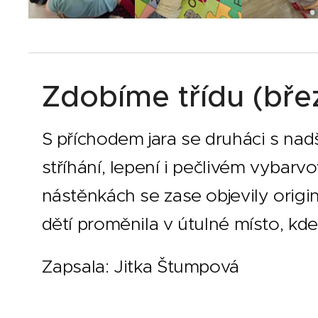
Zdobíme třídu (bře
S příchodem jara se druháci s nadše
stříhání, lepení i pečlivém vybarv
nástěnkách se zase objevily originá
dětí proměnila v útulné místo, kde j
Zapsala: Jitka Štumpová