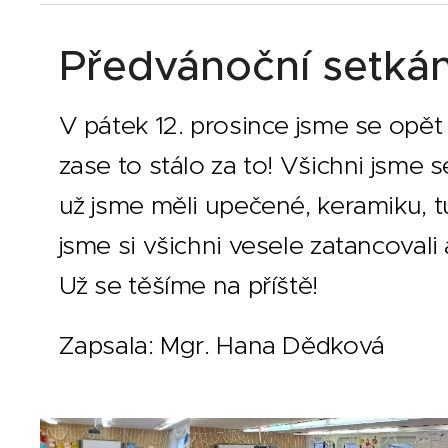
Předvánoční setkán
V pátek 12. prosince jsme se opět 
zase to stálo za to! Všichni jsme 
už jsme měli upečené, keramiku, t
jsme si všichni vesele zatancovali 
Už se těšíme na příště!
Zapsala: Mgr. Hana Dědková