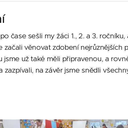
í
po čase sešli my žáci 1., 2. a 3. ročník
se začali věnovat zdobení nejrůznějších 
u jsme už také měli připravenou, a rov
a zazpívali, na závěr jsme snědli všechn