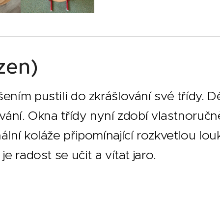
zen)
ním pustili do zkrášlování své třídy. Dě
ování. Okna třídy nyní zdobí vlastnoruč
lní koláže připomínající rozkvetlou louku
e radost se učit a vítat jaro.