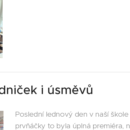
dniček i úsměvů
Poslední lednový den v naší škole 
prvňáčky to byla úplná premiéra, na